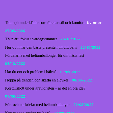
Kvinnor
Triumph underkläder som förenar stil och komfort
27/05/2026
25/10/2022
TV:n är i fokus i vardagsrummet
22/10/2022
Hur du hittar den bästa presenten till ditt barn
Fördelarna med heliumballonger för din nästa fest
06/10/2022
09/09/2022
Har du ont och problem i hälen?
08/09/2022
Hoppa på trenden och skaffa en elcykel
Kosttillskott under graviditeten – är det en bra idé?
07/09/2022
26/08/2022
För- och nackdelar med heliumballonger
24/08/2022
Kan pannan rynkor tas bort?