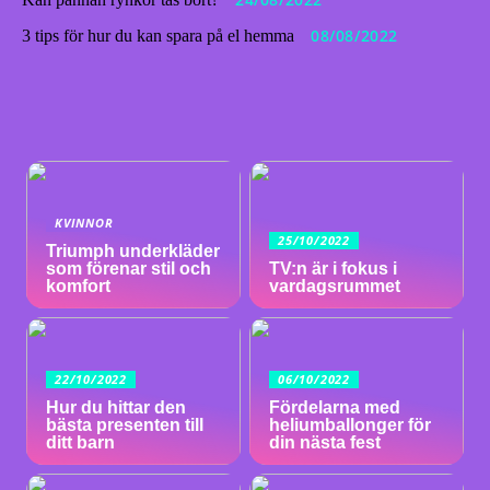
08/08/2022
3 tips för hur du kan spara på el hemma
KVINNOR
25/10/2022
Triumph underkläder
som förenar stil och
TV:n är i fokus i
komfort
vardagsrummet
22/10/2022
06/10/2022
Hur du hittar den
Fördelarna med
bästa presenten till
heliumballonger för
ditt barn
din nästa fest