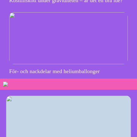
Kosttillskott under graviditeten – är det en bra idé?
För- och nackdelar med heliumballonger