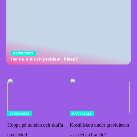
09/09/2022
Har du ont och problem i hälen?
08/09/2022
07/09/2022
Hoppa på trenden och skaffa
Kosttillskott under graviditeten
en elcykel
– är det en bra idé?