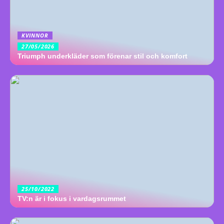
KVINNOR
27/05/2026
Triumph underkläder som förenar stil och komfort
25/10/2022
TV:n är i fokus i vardagsrummet