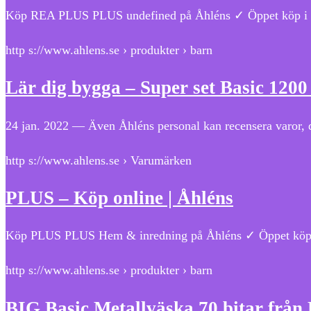
Köp REA PLUS PLUS undefined på Åhléns ✓ Öppet köp i 3
http s://www.ahlens.se › produkter › barn
Lär dig bygga – Super set Basic 120
24 jan. 2022 — Även Åhléns personal kan recensera varor,
http s://www.ahlens.se › Varumärken
PLUS – Köp online | Åhléns
Köp PLUS PLUS Hem & inredning på Åhléns ✓ Öppet köp i
http s://www.ahlens.se › produkter › barn
BIG Basic Metallväska 70 bitar frå