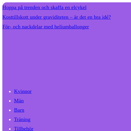
Hoppa på trenden och skaffa en elcykel
Kosttillskott under graviditeten – är det en bra idé?
För- och nackdelar med heliumballonger
Kvinnor
Män
Barn
Träning
Tillbehör