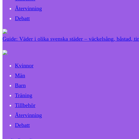
Återvinning
Debatt
Guide: Väder i olika svenska städer – väckelsång, båstad, tin
Kvinnor
Män
Barn
Träning
Tillbehör
Återvinning
Debatt