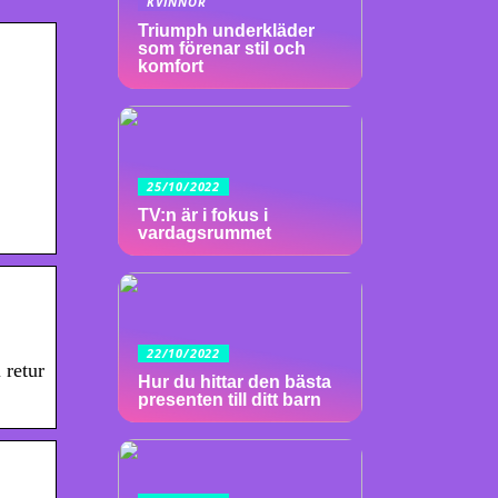
KVINNOR
Triumph underkläder
som förenar stil och
komfort
25/10/2022
TV:n är i fokus i
vardagsrummet
22/10/2022
 retur
Hur du hittar den bästa
presenten till ditt barn