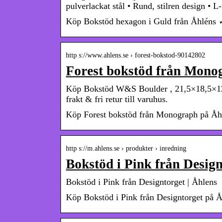
pulverlackat stål • Rund, stilren design •
Köp Bokstöd hexagon i Guld från Åhléns ✓ 
http s://www.ahlens.se › forest-bokstod-90142802
Forest bokstöd från Monog
Köp Bokstöd W&S Boulder , 21,5×18,5×12
frakt & fri retur till varuhus.
Köp Forest bokstöd från Monograph på Åhlé
http s://m.ahlens.se › produkter › inredning
Bokstöd i Pink från Design
Bokstöd i Pink från Designtorget | Åhlens
Köp Bokstöd i Pink från Designtorget på Åh