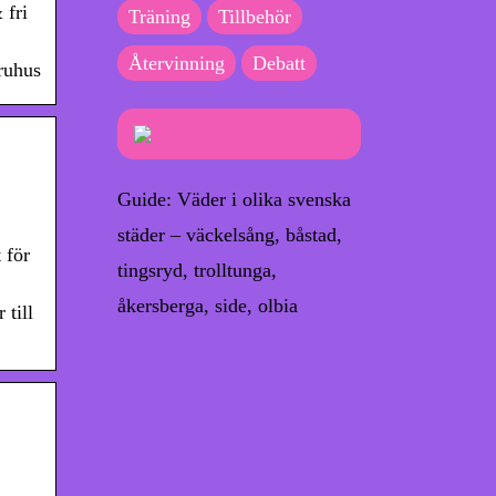
 fri
Träning
Tillbehör
Återvinning
Debatt
ruhus
Guide: Väder i olika svenska
städer – väckelsång, båstad,
 för
tingsryd, trolltunga,
åkersberga, side, olbia
 till