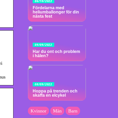
06/10/2022
Fördelarna med
heliumballonger för din
nästa fest
09/09/2022
Har du ont och problem
i hälen?
ri
hus
08/09/2022
Hoppa på trenden och
skaffa en elcykel
Kvinnor
Män
Barn