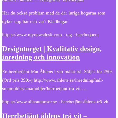
Har du också problem med de där luriga högarna som
dyker upp här och var? Klädhögar
http s://www.mynewsdesk.com › tag › herrbetjaent
Designtorget | Kvalitativ design,
inredning och innovation
En herrbetjänt från Åhlens i vitt målat trä. Säljes för 250:-
(Ord pris 399:-) http://www.ahlens.se/inredning/hall-
smamobler/smamobler/herrbetjant-tra-vit …
http s://www.allaannonser.se › herrbetjänt-åhlens-trä-vit
Herrbetjänt åhlens trä vit –