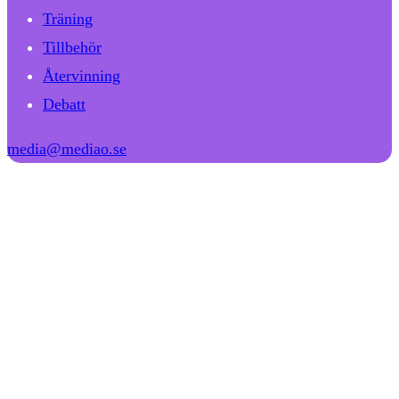
Träning
Tillbehör
Återvinning
Debatt
media@mediao.se