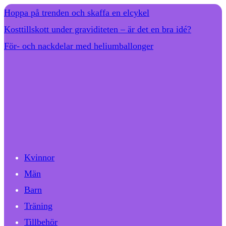
Hoppa på trenden och skaffa en elcykel
Kosttillskott under graviditeten – är det en bra idé?
För- och nackdelar med heliumballonger
Kvinnor
Män
Barn
Träning
Tillbehör