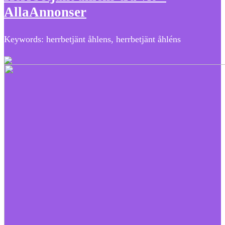
AllaAnnonser
Keywords: herrbetjänt åhlens, herrbetjänt åhléns