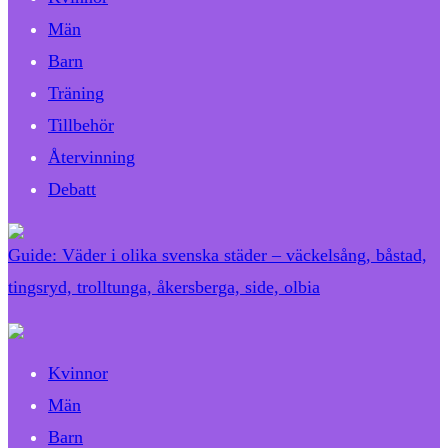
Män
Barn
Träning
Tillbehör
Återvinning
Debatt
Guide: Väder i olika svenska städer – väckelsång, båstad,
tingsryd, trolltunga, åkersberga, side, olbia
Kvinnor
Män
Barn