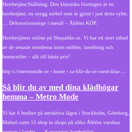
Herrbetjänt/Ställning. Den klassiska lösningen är en
herrbetjänt, en snygg möbel som är gjord i just detta syfte.
… Dekorationsstege i metall – Åhléns KÖP.
Herrbetjänter online på Shopalike.se. Vi har ett stort utbud
av de senaste trenderna inom möbler, inredning och
hemtextiler – allt till bästa pris!
http s://metromode.se › home › sa-blir-du-av-med-dina-…
Så blir du av med dina klädhögar
hemma – Metro Mode
Vi har 6 butiker på attraktiva lägen i Stockholm, Göteborg,
Malmö samt 13 shop in shops på olika Åhléns varuhus
runtom i landet. … Kategorier: herrbetjänt.