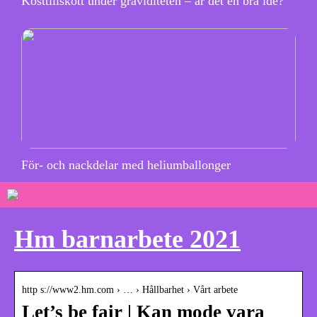
Kosttillskott under graviditeten – är det en bra idé?
För- och nackdelar med heliumballonger
Hm barnarbete 2021
http s://www2.hm.com › … › Hållbarhet › Vårt arbete
Let’s be fair | Kan mode vara