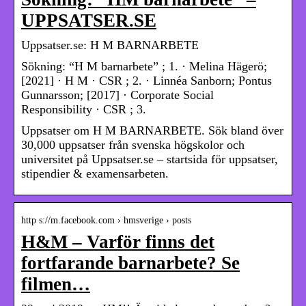
UPPSATSER.SE
Uppsatser.se: H M BARNARBETE
Sökning: “H M barnarbete” ; 1. · Melina Hägerö;
[2021] · H M · CSR ; 2. · Linnéa Sanborn; Pontus
Gunnarsson; [2017] · Corporate Social
Responsibility · CSR ; 3.
Uppsatser om H M BARNARBETE. Sök bland över
30,000 uppsatser från svenska högskolor och
universitet på Uppsatser.se – startsida för uppsatser,
stipendier & examensarbeten.
http s://m.facebook.com › hmsverige › posts
H&M – Varför finns det
fortfarande barnarbete? Se
filmen…