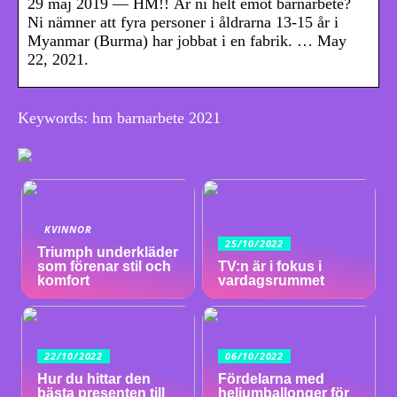
29 maj 2019 — HM!! Är ni helt emot barnarbete?
Ni nämner att fyra personer i åldrarna 13-15 år i
Myanmar (Burma) har jobbat i en fabrik. … May
22, 2021.
Keywords: hm barnarbete 2021
KVINNOR
25/10/2022
Triumph underkläder
som förenar stil och
TV:n är i fokus i
komfort
vardagsrummet
22/10/2022
06/10/2022
Hur du hittar den
Fördelarna med
bästa presenten till
heliumballonger för