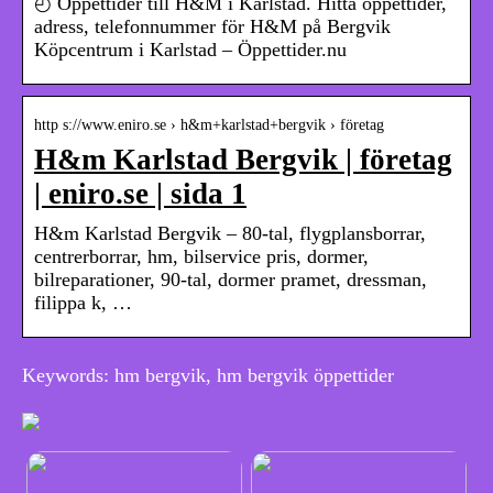
◴ Öppettider till H&M i Karlstad. Hitta öppettider,
adress, telefonnummer för H&M på Bergvik
Köpcentrum i Karlstad – Öppettider.nu
http s://www.eniro.se › h&m+karlstad+bergvik › företag
H&m Karlstad Bergvik | företag
| eniro.se | sida 1
H&m Karlstad Bergvik – 80-tal, flygplansborrar,
centrerborrar, hm, bilservice pris, dormer,
bilreparationer, 90-tal, dormer pramet, dressman,
filippa k, …
Keywords: hm bergvik, hm bergvik öppettider