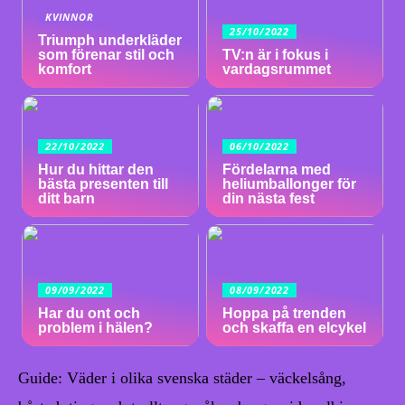
KVINNOR
25/10/2022
Triumph underkläder
som förenar stil och
TV:n är i fokus i
komfort
vardagsrummet
22/10/2022
06/10/2022
Hur du hittar den
Fördelarna med
bästa presenten till
heliumballonger för
ditt barn
din nästa fest
09/09/2022
08/09/2022
Har du ont och
Hoppa på trenden
problem i hälen?
och skaffa en elcykel
Guide: Väder i olika svenska städer – väckelsång,