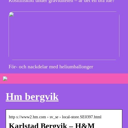
Kosttillskott under graviditeten – är det en bra idé?
För- och nackdelar med heliumballonger
Hm bergvik
http s://www2.hm.com › sv_se › local-store.SE0397.html
Karlstad Bergvik – H&M