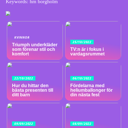
Keywords: hm borgholm
KVINNOR
25/10/2022
Triumph underkläder
som förenar stil och
TV:n är i fokus i
komfort
vardagsrummet
22/10/2022
06/10/2022
Hur du hittar den
Fördelarna med
bästa presenten till
heliumballonger för
ditt barn
din nästa fest
09/09/2022
08/09/2022