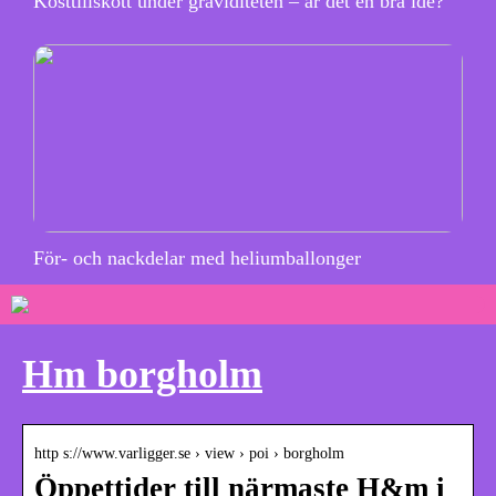
Kosttillskott under graviditeten – är det en bra idé?
För- och nackdelar med heliumballonger
Hm borgholm
http s://www.varligger.se › view › poi › borgholm
Öppettider till närmaste H&m i