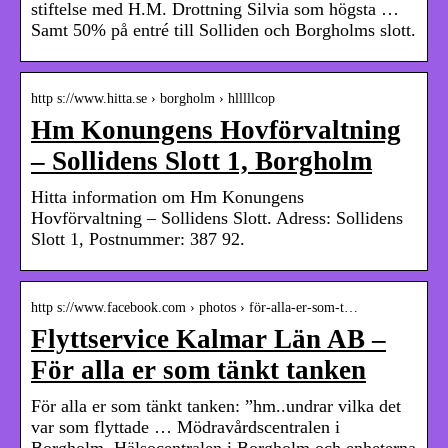
stiftelse med H.M. Drottning Silvia som högsta …
Samt 50% på entré till Solliden och Borgholms slott.
http s://www.hitta.se › borgholm › hlllllcop
Hm Konungens Hovförvaltning
– Sollidens Slott 1, Borgholm
Hitta information om Hm Konungens
Hovförvaltning – Sollidens Slott. Adress: Sollidens
Slott 1, Postnummer: 387 92.
http s://www.facebook.com › photos › för-alla-er-som-t…
Flyttservice Kalmar Län AB –
För alla er som tänkt tanken
För alla er som tänkt tanken: ”hm..undrar vilka det
var som flyttade … Mödravårdscentralen i
Borgholm, Hälsocentralen i Borgholm och enheterna