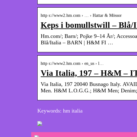
http s://www2.hm.com › … › Hattar & Mössor
Keps i bomullstwill – Blå
Hm.com/; Barn/; Pojke 9–14 År/; Accessoar
Blå/Italia – BARN | H&M FI …
http s://www2.hm.com › en_us › l…
Via Italia, 197 – H&M – I
Via Italia, 197 20040 Busnago Italy. A
Men. H&M L.O.G.G.; H&M Men; Denim; U
Keywords: hm italia