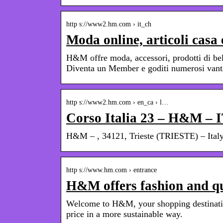
http s://www2.hm.com › it_ch
Moda online, articoli ca
H&M offre moda, accessori, prodotti di bell
Diventa un Member e goditi numerosi vant
http s://www2.hm.com › en_ca › l…
Corso Italia 23 – H&M – 
H&M – , 34121, Trieste (TRIESTE) – Ita
http s://www.hm.com › entrance
H&M offers fashion and qua
Welcome to H&M, your shopping destination 
price in a more sustainable way.