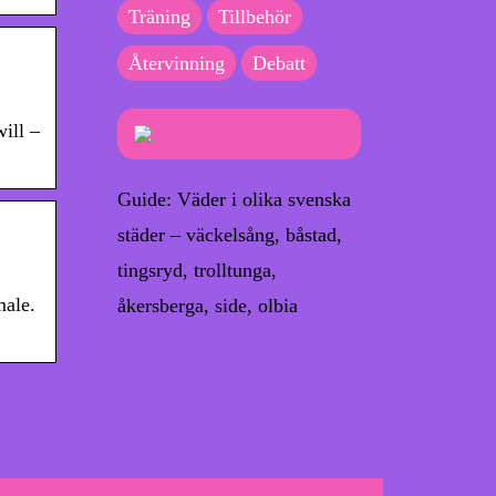
Träning
Tillbehör
Återvinning
Debatt
ill –
Guide: Väder i olika svenska
städer – väckelsång, båstad,
tingsryd, trolltunga,
ale.
åkersberga, side, olbia