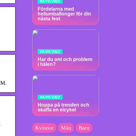
06/10/2022
Fördelarna med
heliumballonger för din
nästa fest
09/09/2022
Har du ont och problem
i hälen?
PM.
08/09/2022
Hoppa på trenden och
skaffa en elcykel
t
Kvinnor
Män
Barn