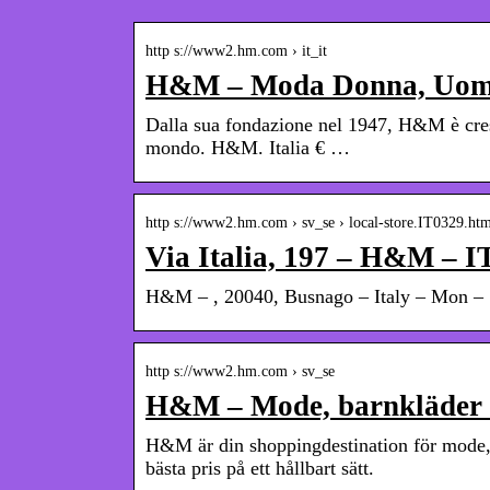
http s://www2.hm.com › it_it
H&M – Moda Donna, Uomo
Dalla sua fondazione nel 1947, H&M è cresc
mondo. H&M. Italia € …
http s://www2.hm.com › sv_se › local-store.IT0329.ht
Via Italia, 197 – H&M – I
H&M – , 20040, Busnago – Italy – Mon – S
http s://www2.hm.com › sv_se
H&M – Mode, barnkläder 
H&M är din shoppingdestination för mode, h
bästa pris på ett hållbart sätt.