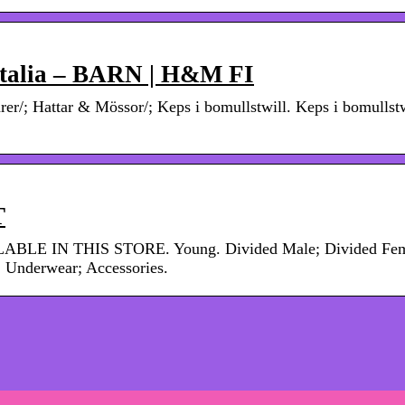
/Italia – BARN | H&M FI
er/; Hattar & Mössor/; Keps i bomullstwill. Keps i bomullstw
T
VAILABLE IN THIS STORE. Young. Divided Male; Divided Fem
nderwear; Accessories.