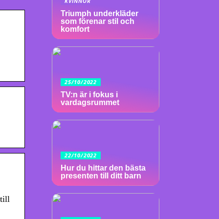
KVINNOR
Triumph underkläder
som förenar stil och
komfort
25/10/2022
TV:n är i fokus i
vardagsrummet
22/10/2022
Hur du hittar den bästa
presenten till ditt barn
ill