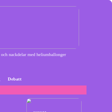
 och nackdelar med heliumballonger
g
Debatt