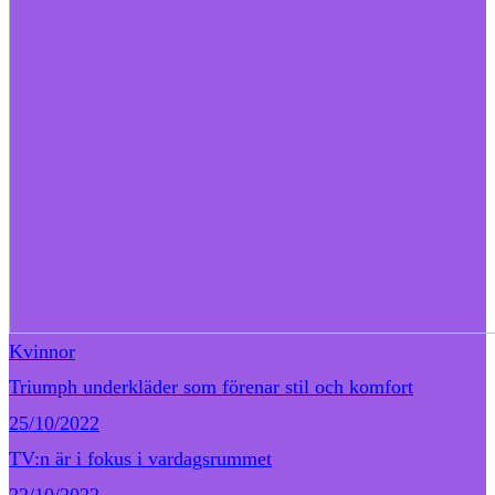
Kvinnor
Triumph underkläder som förenar stil och komfort
25/10/2022
TV:n är i fokus i vardagsrummet
22/10/2022