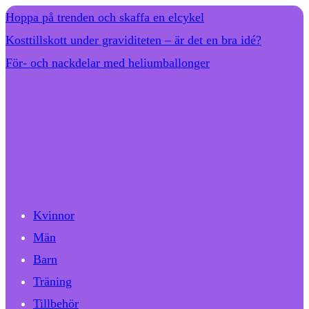
Hoppa på trenden och skaffa en elcykel
Kosttillskott under graviditeten – är det en bra idé?
För- och nackdelar med heliumballonger
Kvinnor
Män
Barn
Träning
Tillbehör