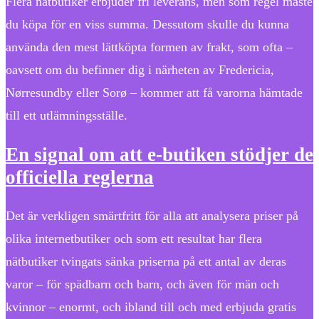
Flera nätbutiker erbjuder fri leverans, men som regel måste
du köpa för en viss summa. Dessutom skulle du kunna
använda den mest lättköpta formen av frakt, som ofta –
oavsett om du befinner dig i närheten av Fredericia,
Nørresundby eller Sorø – kommer att få varorna hämtade
till ett utlämningsställe.
En signal om att e-butiken stödjer de
officiella reglerna
Det är verkligen smärtfritt för alla att analysera priser på
olika internetbutiker och som ett resultat har flera
nätbutiker tvingats sänka priserna på ett antal av deras
varor – för spädbarn och barn, och även för män och
kvinnor – enormt, och ibland till och med erbjuda gratis