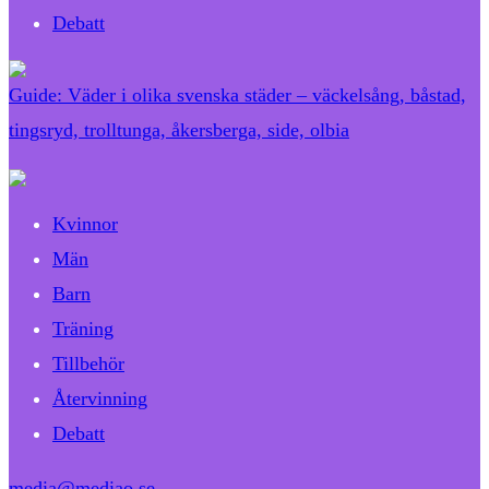
Debatt
Guide: Väder i olika svenska städer – väckelsång, båstad,
tingsryd, trolltunga, åkersberga, side, olbia
Kvinnor
Män
Barn
Träning
Tillbehör
Återvinning
Debatt
media@mediao.se