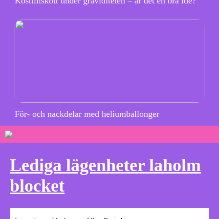
Kosttillskott under graviditeten – är det en bra idé?
För- och nackdelar med heliumballonger
Lediga lägenheter laholm
blocket