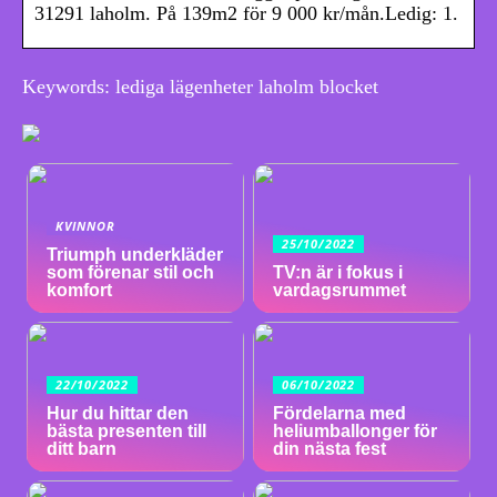
31291 laholm. På 139m2 för 9 000 kr/mån.Ledig: 1.
Keywords: lediga lägenheter laholm blocket
KVINNOR
25/10/2022
Triumph underkläder
som förenar stil och
TV:n är i fokus i
komfort
vardagsrummet
22/10/2022
06/10/2022
Hur du hittar den
Fördelarna med
bästa presenten till
heliumballonger för
ditt barn
din nästa fest