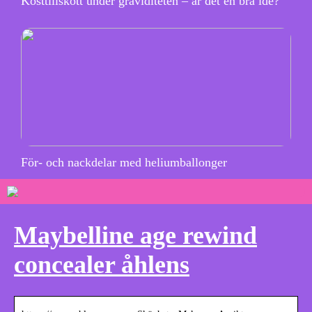
Kosttillskott under graviditeten – är det en bra idé?
För- och nackdelar med heliumballonger
Maybelline age rewind
concealer åhlens