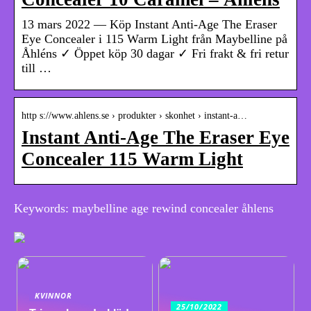
13 mars 2022 — Köp Instant Anti-Age The Eraser
Eye Concealer i 115 Warm Light från Maybelline på
Åhléns ✓ Öppet köp 30 dagar ✓ Fri frakt & fri retur
till …
http s://www.ahlens.se › produkter › skonhet › instant-a…
Instant Anti-Age The Eraser Eye
Concealer 115 Warm Light
Keywords: maybelline age rewind concealer åhlens
KVINNOR
25/10/2022