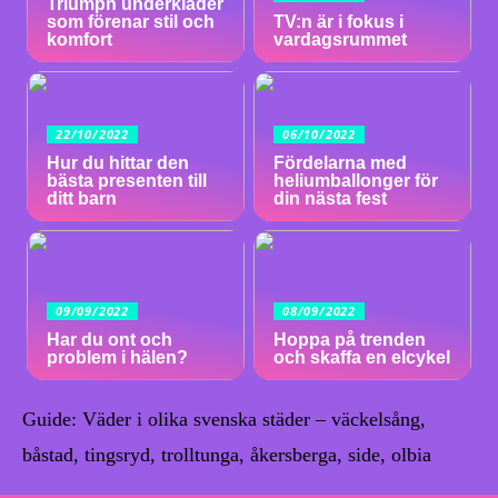
Triumph underkläder
som förenar stil och
TV:n är i fokus i
komfort
vardagsrummet
22/10/2022
06/10/2022
Hur du hittar den
Fördelarna med
bästa presenten till
heliumballonger för
ditt barn
din nästa fest
09/09/2022
08/09/2022
Har du ont och
Hoppa på trenden
problem i hälen?
och skaffa en elcykel
Guide: Väder i olika svenska städer – väckelsång,
båstad, tingsryd, trolltunga, åkersberga, side, olbia