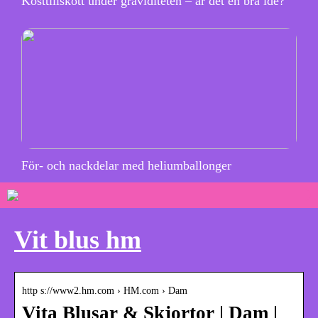
Kosttillskott under graviditeten – är det en bra idé?
För- och nackdelar med heliumballonger
Vit blus hm
http s://www2.hm.com › HM.com › Dam
Vita Blusar & Skjortor | Dam |