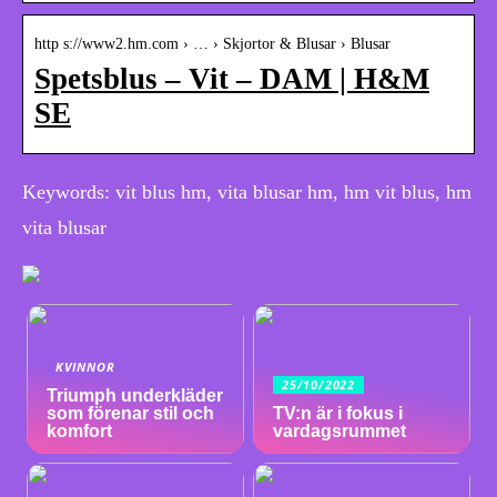
http s://www2.hm.com › … › Skjortor & Blusar › Blusar
Spetsblus – Vit – DAM | H&M
SE
Keywords: vit blus hm, vita blusar hm, hm vit blus, hm
vita blusar
KVINNOR
25/10/2022
Triumph underkläder
som förenar stil och
TV:n är i fokus i
komfort
vardagsrummet